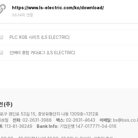
https://www.ls-electric.com/ko/download/
5634회 연결
글
PLC XGB 시리즈 (LS ELECTRIC)
글
인버터 종합 카다로그 (LS ELECTRIC)
전(주)
로구 경인로 53길 15, 중앙유통단지 나동 1309호~1312호
성철
전화:
02-2631-3988
팩스:
02-2631-4643
이메일:
bs@bsis.co.
:
113-81-36249
Bank Info:
기업은행 147-017771-04-016